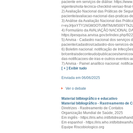
paciente em serviços de diálise: https://ww
vigentes/nota-tecnica-checklist-versao-final-
2) Avaliação Nacional das Práticas de Segu
paciente/avaliacao-nacional-das-praticas-
3) Análise da Avaliação Nacional das Prátic
r=eyJrIjoiYTY1NGM3OTUtMTMzMS00YTk2
4) Formulário da AVALIAÇÃO NACIONAL
https://pesquisa.anvisa.gov.br/index.php/9
5) Anvisa - Cadastro nacional dos serviços 
paciente/cadastros/cadastro-dos-servicos-d
6) Boletim nacional: notificação de Infecçõe
br/centraisdeconteudo/publicacoes/servicosd
das-notificacoes-de-iras-e-outros-eventos-
7) Anvisa - Painel analítico nacional: notif
[ + ] Exibir tudo
Enviada em 06/06/2025
Ver o debate
Material bilbiográfico e educativo
Material bibliográfico - Rastreamento de 
Diretrizes - Rastreamento de Contatos
Organização Mundial de Saúde, 2025
Em inglês - https://iris.who.int/bitstream
Em espanhol - https://iris.who.int/bitstre
Equipe Riscobiologico.org