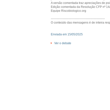
A versão comentada traz apreciações de psi
Edição comentada da Resolução CFP nº 14/20
Equipe Riscobiologico.org
-------------------------------------------------------
O conteúdo das mensagens é de inteira resp
Enviada em 15/05/2025
Ver o debate