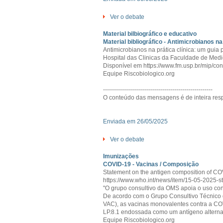
Ver o debate
Material bilbiográfico e educativo
Material bibliográfico - Antimicrobianos n
Antimicrobianos na prática clínica: um guia 
Hospital das Clinicas da Faculdade de Med
Disponível em https://www.fm.usp.br/mip/co
Equipe Riscobiologico.org
-------------------------------------------------------
O conteúdo das mensagens é de inteira resp
Enviada em 26/05/2025
Ver o debate
Imunizações
COVID-19 - Vacinas / Composição
Statement on the antigen composition of C
https://www.who.int/news/item/15-05-2025-
"O grupo consultivo da OMS apoia o uso co
De acordo com o Grupo Consultivo Técnico
VAC), as vacinas monovalentes contra a CO
LP.8.1 endossada como um antígeno alterna
Equipe Riscobiologico.org