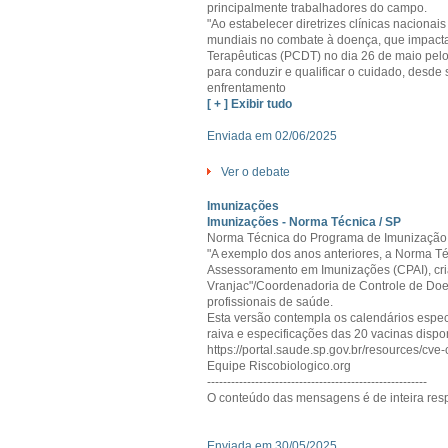
principalmente trabalhadores do campo.
"Ao estabelecer diretrizes clínicas nacionai
mundiais no combate à doença, que impacta 
Terapêuticas (PCDT) no dia 26 de maio pelo 
para conduzir e qualificar o cuidado, desde 
enfrentamento
[ + ] Exibir tudo
Enviada em 02/06/2025
Ver o debate
Imunizações
Imunizações - Norma Técnica / SP
Norma Técnica do Programa de Imunização
"A exemplo dos anos anteriores, a Norma T
Assessoramento em Imunizações (CPAI), cri
Vranjac"/Coordenadoria de Controle de Doen
profissionais de saúde.
Esta versão contempla os calendários específ
raiva e especificações das 20 vacinas dispon
https://portal.saude.sp.gov.br/resources/c
Equipe Riscobiologico.org
-------------------------------------------------------
O conteúdo das mensagens é de inteira resp
Enviada em 30/05/2025