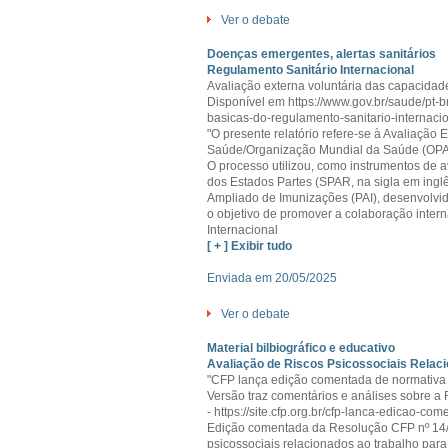
Ver o debate
Doenças emergentes, alertas sanitários
Regulamento Sanitário Internacional
Avaliação externa voluntária das capacidad
Disponível em https://www.gov.br/saude/pt-b
basicas-do-regulamento-sanitario-internaci
"O presente relatório refere-se à Avaliação
Saúde/Organização Mundial da Saúde (OP
O processo utilizou, como instrumentos de 
dos Estados Partes (SPAR, na sigla em in
Ampliado de Imunizações (PAI), desenvolvi
o objetivo de promover a colaboração inter
Internacional
[ + ] Exibir tudo
Enviada em 20/05/2025
Ver o debate
Material bilbiográfico e educativo
Avaliação de Riscos Psicossociais Relac
"CFP lança edição comentada de normativa s
Versão traz comentários e análises sobre a
- https://site.cfp.org.br/cfp-lanca-edicao-c
Edição comentada da Resolução CFP nº 14/20
psicossociais relacionados ao trabalho par