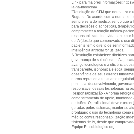
Link para maiores informações: https:/
ia-na-medicina/
"Resolução do CFM que normatiza o uso
Regras - De acordo com a norma, que e
sempre será do médico, sendo que a I
para decisões diagnósticas, terapêuti
comprometer a relação médico-pacient
responsabilizado indevidamente por fa
de IA (desde que comprovado o uso dili
paciente tem o direito de ser informad
inteligência artificial for utilizada.
A Resolução estabelece diretrizes para
governança de soluções de IA aplicad
avanço tecnológico e a eficiência dos
transparente, isonômica e ética, sempr
observância de seus direitos fundamen
norma representa um marco regulatório p
pesquisa, desenvolvimento, governanç
responsável dessas tecnologias na pr
Responsabilização - A norma reforça 
como ferramenta de apoio, mantendo 
decisões. O profissional deve exercer
geradas pelos sistemas, manter-se atu
prontuário o uso da tecnologia como 
médico contra responsabilização indev
sistemas de IA, desde que comprovado o
Equipe Riscobiologico.org