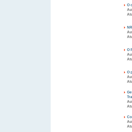
O 
Au
At
NR
Au
At
O 
Au
At
O 
Au
At
Ge
Tr
Au
At
Co
Au
At