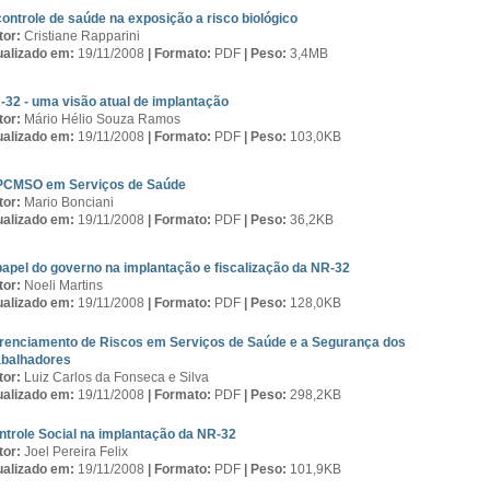
controle de saúde na exposição a risco biológico
tor:
Cristiane Rapparini
ualizado em:
19/11/2008
|
Formato:
PDF
|
Peso:
3,4MB
-32 - uma visão atual de implantação
tor:
Mário Hélio Souza Ramos
ualizado em:
19/11/2008
|
Formato:
PDF
|
Peso:
103,0KB
PCMSO em Serviços de Saúde
tor:
Mario Bonciani
ualizado em:
19/11/2008
|
Formato:
PDF
|
Peso:
36,2KB
papel do governo na implantação e fiscalização da NR-32
tor:
Noeli Martins
ualizado em:
19/11/2008
|
Formato:
PDF
|
Peso:
128,0KB
renciamento de Riscos em Serviços de Saúde e a Segurança dos
abalhadores
tor:
Luiz Carlos da Fonseca e Silva
ualizado em:
19/11/2008
|
Formato:
PDF
|
Peso:
298,2KB
ntrole Social na implantação da NR-32
tor:
Joel Pereira Felix
ualizado em:
19/11/2008
|
Formato:
PDF
|
Peso:
101,9KB