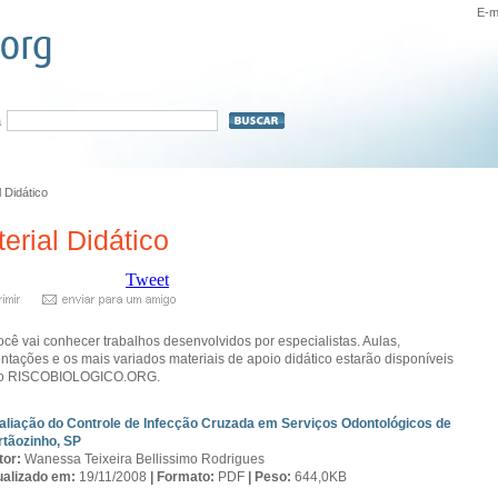
E-m
a
l Didático
erial Didático
Tweet
ocê vai conhecer trabalhos desenvolvidos por especialistas. Aulas,
ntações e os mais variados materiais de apoio didático estarão disponíveis
no RISCOBIOLOGICO.ORG.
aliação do Controle de Infecção Cruzada em Serviços Odontológicos de
rtãozinho, SP
tor:
Wanessa Teixeira Bellissimo Rodrigues
ualizado em:
19/11/2008
|
Formato:
PDF
|
Peso:
644,0KB