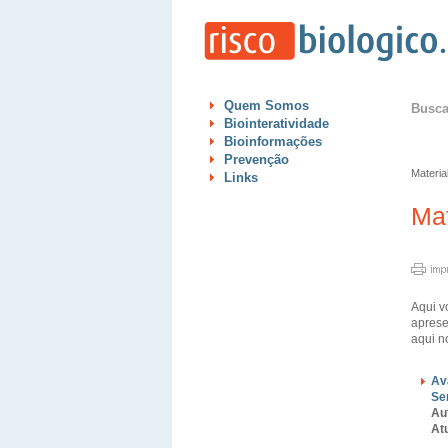
Quem Somos
Busc
Biointeratividade
Bioinformações
Prevenção
Materia
Links
Mat
Aqui v
aprese
aqui 
Av
Se
Au
At